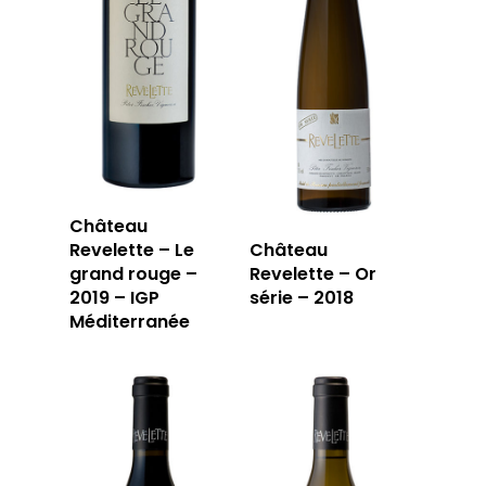
Château
Revelette – Le
Château
grand rouge –
Revelette – Or
2019 – IGP
série – 2018
Méditerranée
LA CAVE
LA TABLE
LA CAVE
APERÇU DE NOTRE SÉ