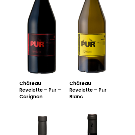
PRIVATISATI
LA TOURNÉE DU CAVIS
LA CARTE DU
JOUR
RÉSERVER
59 rue Grignan
Château
Château
13006 Marseille
Revelette – Pur –
Revelette – Pur
Carignan
Blanc
T: 04 91 33 46 59