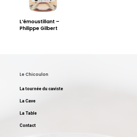
LA TABLE
LA CAVE
L’émoustillant –
APERÇU DE NOTRE SÉ
PRIVATISATI
Philippe Gilbert
LA TOURNÉE DU CAVIS
LA CARTE DU
JOUR
RÉSERVER
Le Chicoulon
La tournée du caviste
59 rue Grignan
La Cave
13006 Marseille
La Table
T: 04 91 33 46 59
Contact