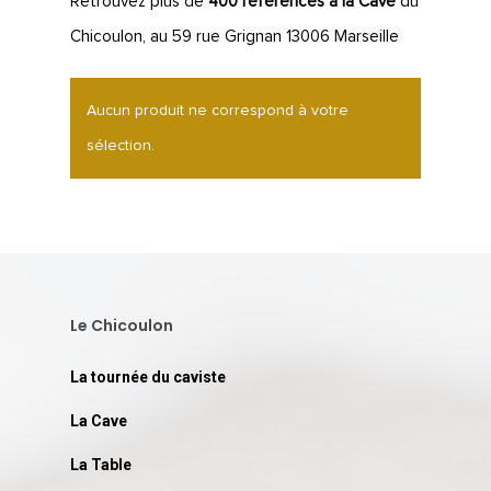
Retrouvez plus de
400 références à la Cave
du
Chicoulon, au 59 rue Grignan 13006 Marseille
Aucun produit ne correspond à votre
sélection.
LA CAVE
LA TABLE
LA CAVE
Le Chicoulon
APERÇU DE NOTRE SÉ
PRIVATISATI
La tournée du caviste
LA TOURNÉE DU CAVIS
LA CARTE DU
La Cave
JOUR
La Table