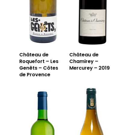
LA TOURNÉE DU CAVIS
LA CARTE DU
JOUR
RÉSERVER
Château de
Château de
Roquefort – Les
Chamirey –
59 rue Grignan
Genêts – Côtes
Mercurey – 2019
de Provence
13006 Marseille
T: 04 91 33 46 59