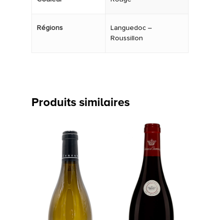
Régions
Languedoc –
Roussillon
Produits similaires
LA CAVE
LA TABLE
LA CAVE
APERÇU DE NOTRE SÉ
PRIVATISATI