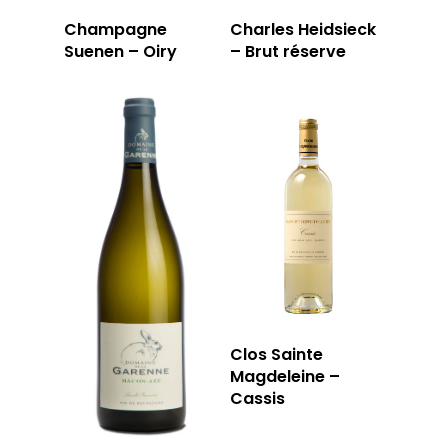
RÉSERVER
Champagne
Charles Heidsieck
Suenen – Oiry
– Brut réserve
59 rue Grignan
13006 Marseille
T: 04 91 33 46 59
Clos Sainte
Magdeleine –
Cassis