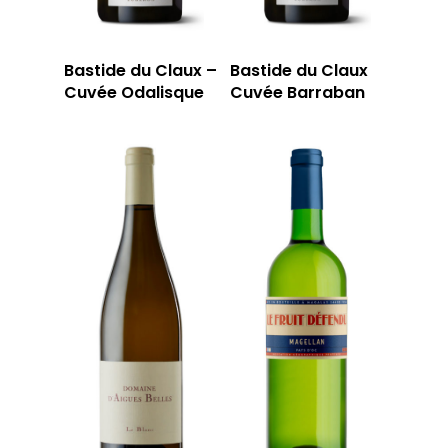
Bastide du Claux –
Bastide du Claux
Cuvée Odalisque
Cuvée Barraban
LA CAVE
LA TABLE
LA CAVE