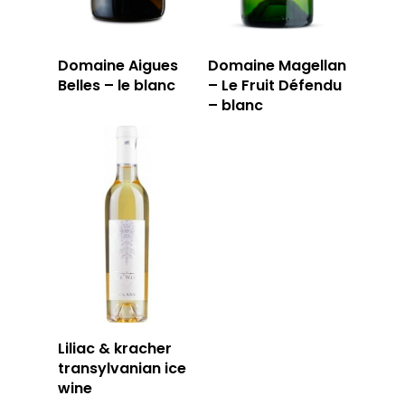
APERÇU DE NOTRE SÉ
PRIVATISATI
LA TOURNÉE DU CAVIS
Domaine Aigues
Domaine Magellan
LA CARTE DU
Belles – le blanc
– Le Fruit Défendu
– blanc
JOUR
RÉSERVER
59 rue Grignan
13006 Marseille
T: 04 91 33 46 59
Liliac & kracher
transylvanian ice
wine