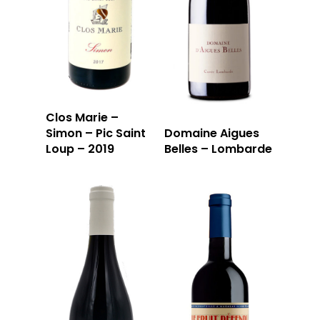
LA CAVE
LA TABLE
LA CAVE
APERÇU DE NOTRE SÉ
PRIVATISATI
LA TOURNÉE DU CAVIS
Clos Marie –
LA CARTE DU
Simon – Pic Saint
Domaine Aigues
Loup – 2019
Belles – Lombarde
JOUR
RÉSERVER
59 rue Grignan
13006 Marseille