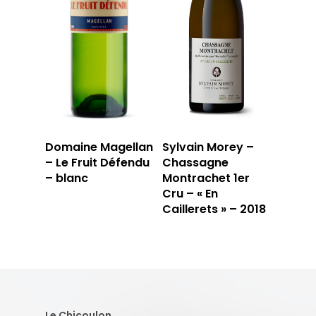
Domaine Magellan
Sylvain Morey –
– Le Fruit Défendu
Chassagne
– blanc
Montrachet 1er
Cru – « En
Caillerets » – 2018
Le Chicoulon