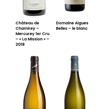
Château de
Domaine Aigues
Chamirey –
Belles – le blanc
Mercurey 1er Cru
– « La Mission » –
2018
LA CAVE
LA TABLE
LA CAVE
APERÇU DE NOTRE SÉ
PRIVATISATI
LA TOURNÉE DU CAVIS