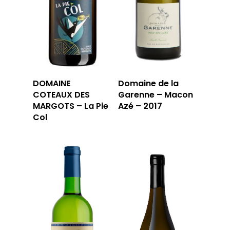
LA CARTE DU
JOUR
RÉSERVER
DOMAINE
Domaine de la
COTEAUX DES
Garenne – Macon
59 rue Grignan
MARGOTS – La Pie
Azé – 2017
Col
13006 Marseille
T: 04 91 33 46 59