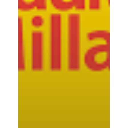
LA TOURNÉE DU CAVIS
LA CARTE DU
JOUR
RÉSERVER
59 rue Grignan
13006 Marseille
T: 04 91 33 46 59