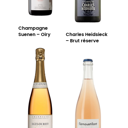
RÉSERVER
Champagne
59 rue Grignan
Suenen – Oiry
Charles Heidsieck
13006 Marseille
– Brut réserve
T: 04 91 33 46 59