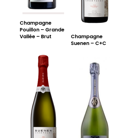
Champagne
Pouillon – Grande
Vallée – Brut
Champagne
Suenen – C+C
LA CAVE
LA TABLE
LA CAVE
APERÇU DE NOTRE SÉ
PRIVATISATI
LA TOURNÉE DU CAVIS
LA CARTE DU
JOUR