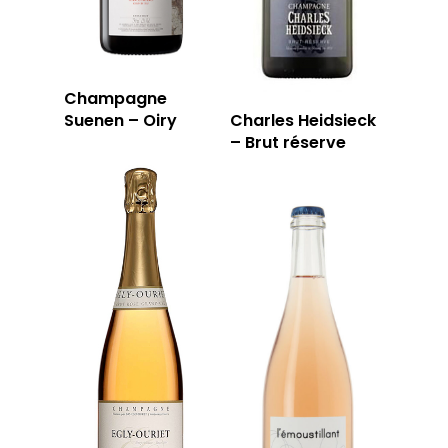
RÉSERVER
Champagne
59 rue Grignan
Suenen – Oiry
Charles Heidsieck
13006 Marseille
– Brut réserve
T: 04 91 33 46 59