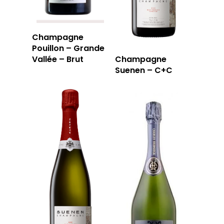
Champagne
Pouillon – Grande
Vallée – Brut
Champagne
Suenen – C+C
LA CAVE
LA TABLE
LA CAVE
APERÇU DE NOTRE SÉ
PRIVATISATI
LA TOURNÉE DU CAVIS
LA CARTE DU
JOUR