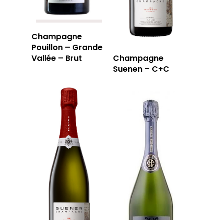
Champagne
Pouillon – Grande
Vallée – Brut
Champagne
Suenen – C+C
LA CAVE
LA TABLE
LA CAVE
APERÇU DE NOTRE SÉ
PRIVATISATI
LA TOURNÉE DU CAVIS
LA CARTE DU
JOUR