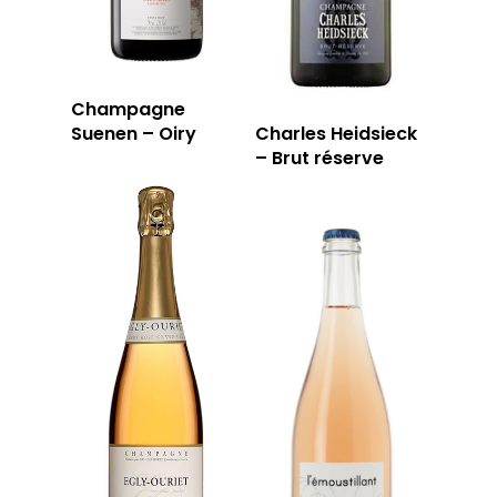
RÉSERVER
Champagne
59 rue Grignan
Suenen – Oiry
Charles Heidsieck
13006 Marseille
– Brut réserve
T: 04 91 33 46 59