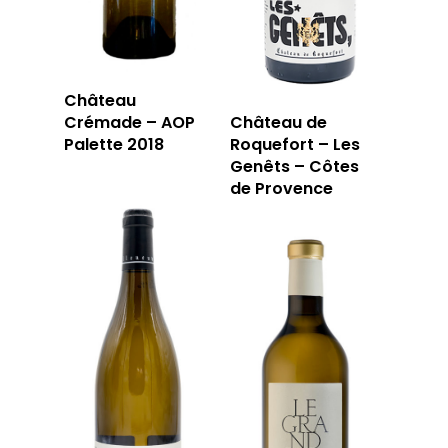
LA CAVE
Château
Crémade – AOP
Château de
LA TABLE
LA CAVE
Palette 2018
Roquefort – Les
Genêts – Côtes
APERÇU DE NOTRE SÉ
de Provence
PRIVATISATI
LA TOURNÉE DU CAVIS
LA CARTE DU
JOUR
RÉSERVER
59 rue Grignan