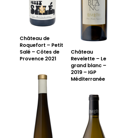
13006 Marseille
T: 04 91 33 46 59
Château de
Roquefort – Petit
Salé – Côtes de
Château
Provence 2021
Revelette – Le
grand blanc –
2019 – IGP
Méditerranée