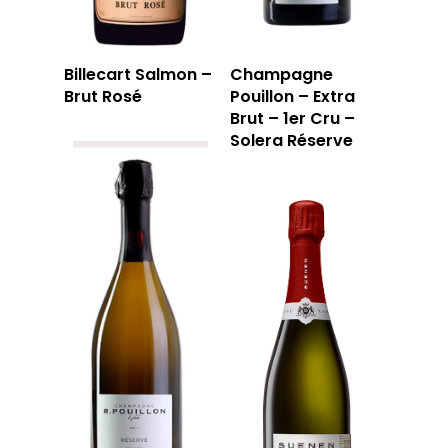
Billecart Salmon –
Champagne
Brut Rosé
Pouillon – Extra
Brut – 1er Cru –
Solera Réserve
LA CAVE
LA TABLE
LA CAVE
APERÇU DE NOTRE SÉ
PRIVATISATI
LA TOURNÉE DU CAVIS
LA CARTE DU
JOUR