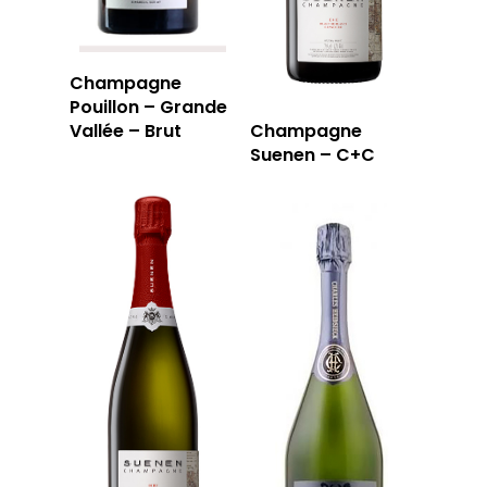
RÉSERVER
Champagne
Pouillon – Grande
59 rue Grignan
Vallée – Brut
Champagne
Suenen – C+C
13006 Marseille
T: 04 91 33 46 59