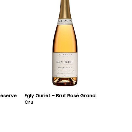
T: 04 91 33 46 59
réserve
Egly Ouriet – Brut Rosé Grand
Cru