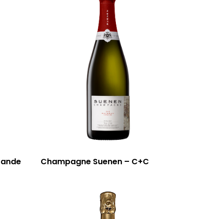
rande
Champagne Suenen – C+C
59 rue Grignan
13006 Marseille