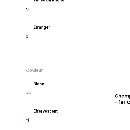
Vallée du Rhône
9
Etranger
3
Couleur
Blanc
25
Champa
– 1er 
Effervescent
11