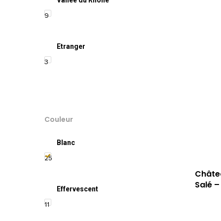
9
Etranger
3
Couleur
Blanc
25
Châtea
Salé –
Effervescent
11