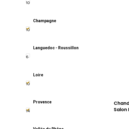
10
Champagne
10
Languedoc - Roussillon
6
Loire
10
Provence
Chand
Salon 
14
Vallée du Rhône