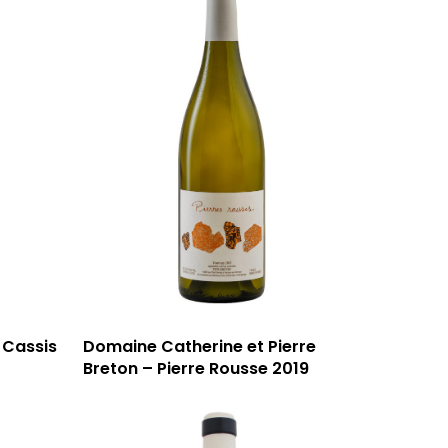
59 rue Grignan
13006 Marseille
T: 04 91 33 46 59
 Cassis
Domaine Catherine et Pierre
Breton – Pierre Rousse 2019