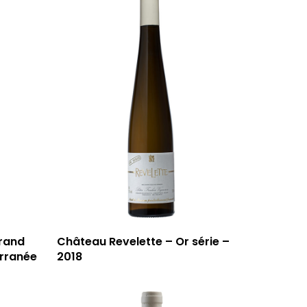
grand
Château Revelette – Or série –
erranée
2018