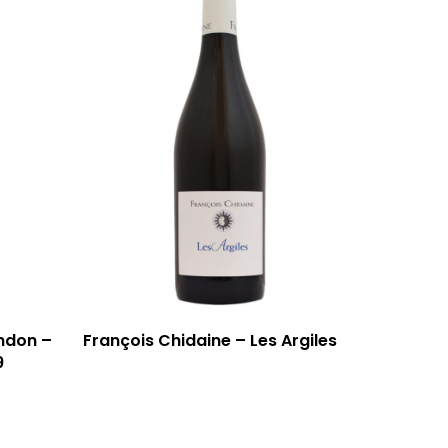
ndon –
François Chidaine – Les Argiles
9