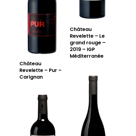
Château
Revelette – Le
grand rouge –
2019 – IGP
Méditerranée
Château
Revelette – Pur –
Carignan
LA CAVE
LA TABLE
LA CAVE
APERÇU DE NOTRE SÉ
PRIVATISATI