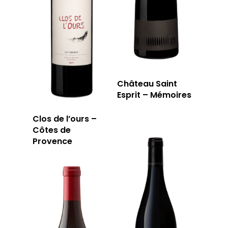
LA TOURNÉE DU CAVIS
LA CARTE DU
JOUR
RÉSERVER
Château Saint
Esprit – Mémoires
59 rue Grignan
Clos de l’ours –
Côtes de
13006 Marseille
Provence
T: 04 91 33 46 59