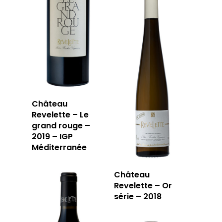
59 rue Grignan
13006 Marseille
T: 04 91 33 46 59
Château
Revelette – Le
grand rouge –
2019 – IGP
Méditerranée
Château
Revelette – Or
série – 2018