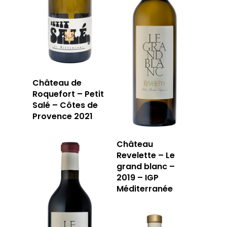
Château de
LA CAVE
Roquefort – Petit
Salé – Côtes de
LA TABLE
LA CAVE
Provence 2021
APERÇU DE NOTRE SÉ
PRIVATISATI
Château
Revelette – Le
LA TOURNÉE DU CAVIS
LA CARTE DU
grand blanc –
2019 – IGP
JOUR
Méditerranée
RÉSERVER