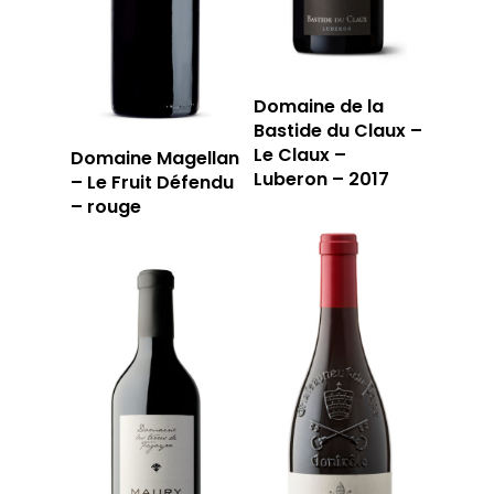
LA CAVE
Domaine de la
LA TABLE
LA CAVE
Bastide du Claux –
Le Claux –
Domaine Magellan
APERÇU DE NOTRE SÉ
PRIVATISATI
Luberon – 2017
– Le Fruit Défendu
– rouge
LA TOURNÉE DU CAVIS
LA CARTE DU
JOUR
RÉSERVER
59 rue Grignan
13006 Marseille