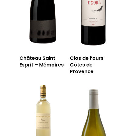
Château Saint
Clos de l’ours –
LA CAVE
Esprit – Mémoires
Côtes de
Provence
LA TABLE
LA CAVE
APERÇU DE NOTRE SÉ
PRIVATISATI
LA TOURNÉE DU CAVIS
LA CARTE DU
JOUR