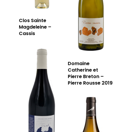
RÉSERVER
Clos Sainte
Magdeleine –
59 rue Grignan
Cassis
13006 Marseille
T: 04 91 33 46 59
Domaine
Catherine et
Pierre Breton –
Pierre Rousse 2019