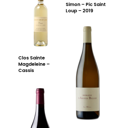
Simon – Pic Saint
Loup – 2019
59 rue Grignan
13006 Marseille
T: 04 91 33 46 59
Clos Sainte
Magdeleine –
Cassis