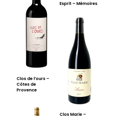
Esprit – Mémoires
LA CAVE
LA TABLE
LA CAVE
APERÇU DE NOTRE SÉ
PRIVATISATI
Clos de l’ours –
Côtes de
LA TOURNÉE DU CAVIS
LA CARTE DU
Provence
JOUR
RÉSERVER
Clos Marie –