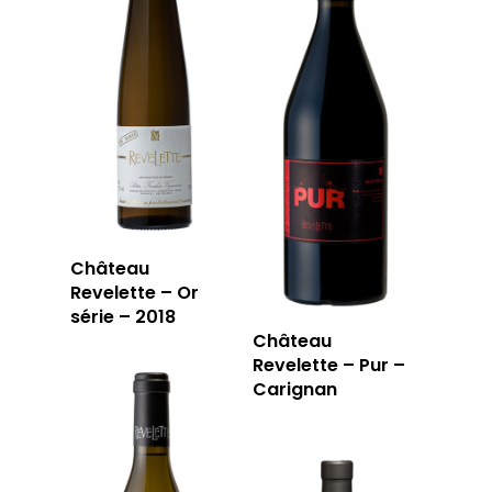
RÉSERVER
59 rue Grignan
13006 Marseille
T: 04 91 33 46 59
Château
Revelette – Or
série – 2018
Château
Revelette – Pur –
Carignan