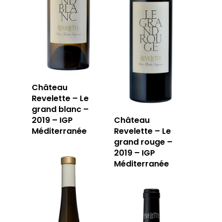
Château
Revelette – Le
grand blanc –
LA CAVE
2019 – IGP
Château
Méditerranée
Revelette – Le
LA TABLE
grand rouge –
LA CAVE
2019 – IGP
Méditerranée
APERÇU DE NOTRE SÉ
PRIVATISATI
LA TOURNÉE DU CAVIS
LA CARTE DU
JOUR